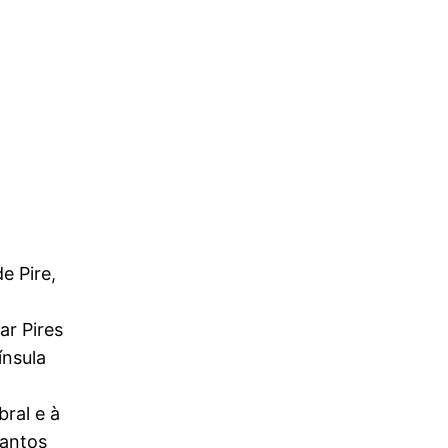
e Pire,
ar Pires
ínsula
ral e à
Santos