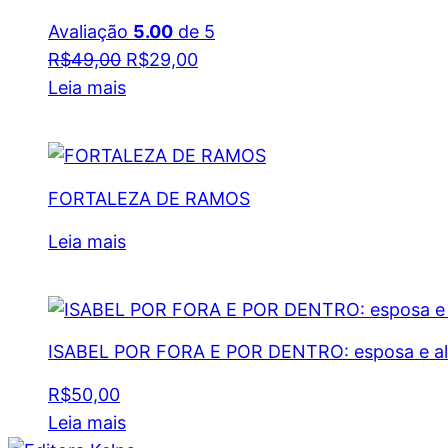
Avaliação
5.00
de 5
O
O
R$
49,00
R$
29,00
preço
preço
Leia mais
original
atual
era:
é:
R$49,00.
R$29,00.
FORTALEZA DE RAMOS
Leia mais
ISABEL POR FORA E POR DENTRO: esposa e alu
R$
50,00
Leia mais