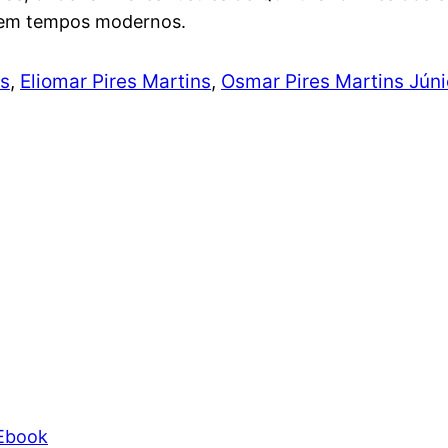
 em tempos modernos.
es
,
Eliomar Pires Martins
,
Osmar Pires Martins Júni
 Ebook