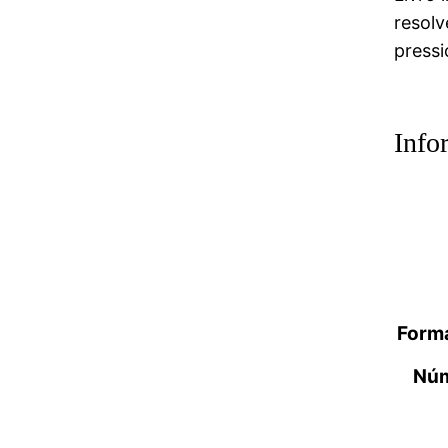
resolv
pressi
Info
Forma
Núm