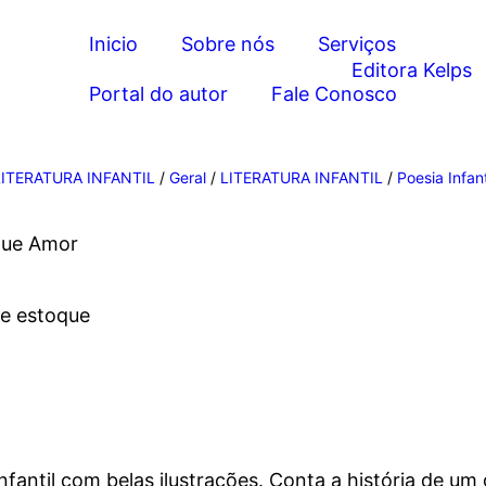
Inicio
Sobre nós
Serviços
Portal do autor
Fale Conosco
LITERATURA INFANTIL
/
Geral
/
LITERATURA INFANTIL
/
Poesia Infant
que Amor
de estoque
infantil com belas ilustrações. Conta a história de u