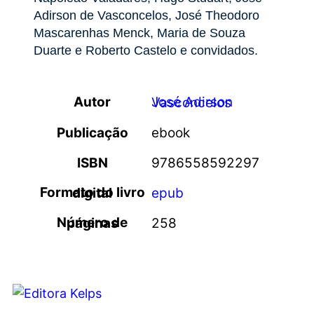
Adirson de Vasconcelos, José Theodoro
Mascarenhas Menck, Maria de Souza
Duarte e Roberto Castelo e convidados.
Autor
José Adirson Vasconcelos
Publicação
ebook
ISBN
9786558592297
Formato do livro digital
epub
Número de páginas
258