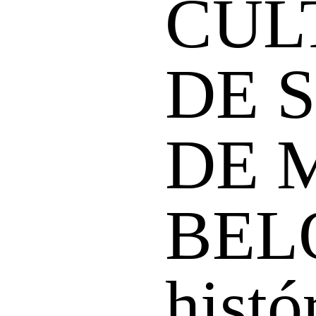
CUL
DE 
DE 
BEL
histó