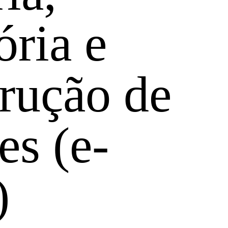
ria e
rução de
es (e-
)