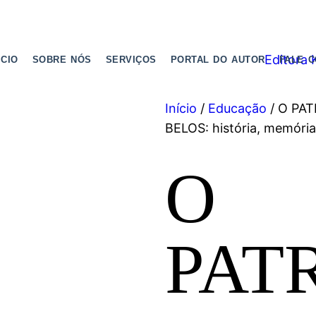
ICIO
SOBRE NÓS
SERVIÇOS
PORTAL DO AUTOR
FALE 
Início
/
Educação
/ O PA
BELOS: história, memória
O
PAT