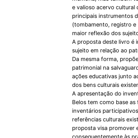
e valioso acervo cultural
principais instrumentos 
(tombamento, registro e 
maior reflexão dos sujeit
A proposta deste livro é 
sujeito em relação ao pat
Da mesma forma, propõe 
patrimonial na salvaguar
ações educativas junto a
dos bens culturais existe
A apresentação do invent
Belos tem como base as fi
inventários participativo
referências culturais exis
proposta visa promover e
consequentemente às prát