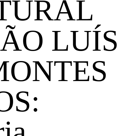
TURAL
SÃO LUÍS
MONTES
OS:
ria,