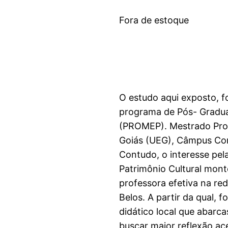
Fora de estoque
O estudo aqui exposto, f
programa de Pós- Gradua
(PROMEP). Mestrado Profi
Goiás (UEG), Câmpus Cora
Contudo, o interesse pel
Patrimônio Cultural mon
professora efetiva na re
Belos. A partir da qual, 
didático local que abarcas
buscar maior reflexão ac