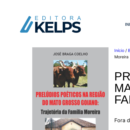
IN
Início
/
Moreira
PR
MA
FA
Fora 