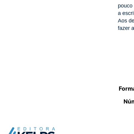
pouco 
a escr
Aos de
fazer 
Forma
Núm