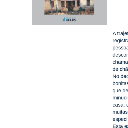
A traj
regist
pessoa
descon
chamad
de chã
No dec
bonita
que de
minuci
casa, 
muitas
especi
Esta e