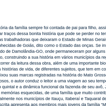
etória da família sempre foi contada de pai para filho, a
rar traços dessa bonita história que pode se perder no t
s trabalhadoras que deixaram o Estado de Minas Gerais
hecidas de Goiás, dito como o Estado das onças. Se in
o de Damolândia-GO, onde permaneceram por alguns a
o, construindo a sua história em vários municípios da re
orrer da leitura dessa obra, além de uma importante biogr
s histórias de vida, de diferentes sujeitos, que tem em
ixou suas marcas registradas na história do Mato Gross
osos, o autor conduz o leitor a uma viagem ao seu temp
o quintal e a dinâmica funcional da fazenda de seu avô,
 memórias esquecidas, de uma família que muito contri
almente nos municípios de Itauçu, Itaberaí e Taquaral d
scrita apresenta aos membros mais jovens da família “M