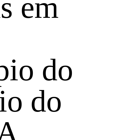
as em
pio do
rio do
BA