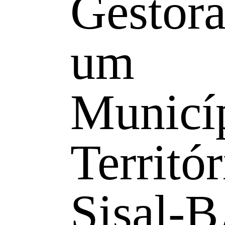
Gestor
um
Municí
Territó
Sisal-