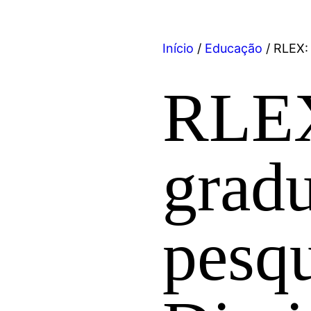
Início
/
Educação
/ RLEX:
RLE
grad
pesq