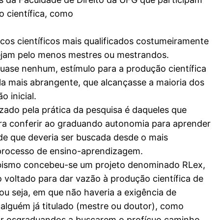
o científica, como
icos científicos mais qualificados costumeiramente
ejam pelo menos mestres ou mestrandos.
uase nenhum, estímulo para a produção científica
a mais abrangente, que alcançasse a maioria dos
 inicial.
ado pela prática da pesquisa é daqueles que
ra conferir ao graduando autonomia para aprender
ade que deveria ser buscada desde o mais
processo de ensino-aprendizagem.
bismo concebeu-se um projeto denominado RLex,
o voltado para dar vazão à produção científica de
ou seja, em que não haveria a exigência de
alguém já titulado (mestre ou doutor), como
r osgraduandos a buscarem o profícuo caminho