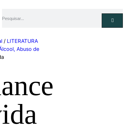
l
/
LITERATURA
Álcool, Abuso de
da
ance
vida