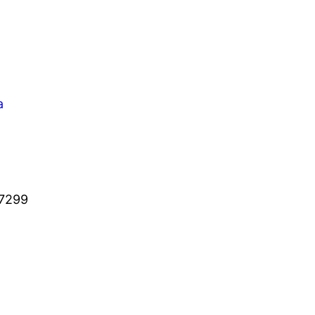
a
7299