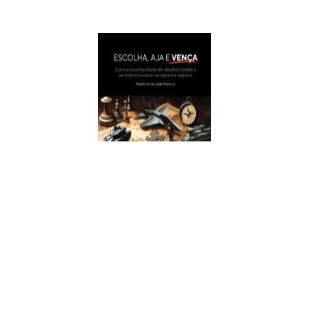
Escolha, Aja E Vença