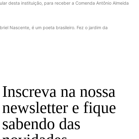
ular desta instituição, para receber a Comenda Antônio Almeida
riel Nascente, é um poeta brasileiro. Fez o jardim da
Inscreva na nossa
newsletter e fique
sabendo das