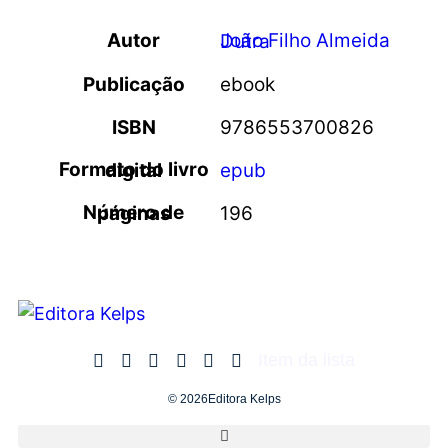
Autor
João Filho Almeida Dutra
Publicação
ebook
ISBN
9786553700826
Formato do livro digital
epub
Número de páginas
196
Item da lista
© 2026Editora Kelps