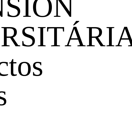
NSIÓN
RSITÁRI
ctos
s