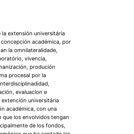
 la extensión universitária
e concepción académica, por
zan la omnilateralidade,
boratório, vivencia,
umanización, produción
orma procesal por la
nterdisciplinadidad,
iación, evaluacíon e
extención universitária
ión académica, con una
n que los envolvidos tengan
ncipalmente de los fondos,
gemónico que ha sentado las