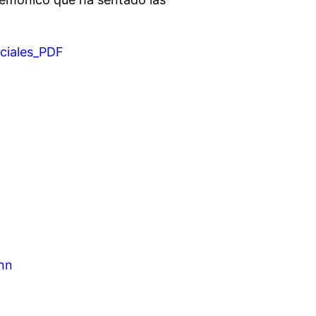
iciales_PDF
nn