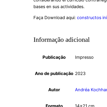
bases en sus actividades.
Faça Download aqui:
constructos in
Informação adicional
Publicação
Impresso
Ano de publicação
2023
Autor
Andréa Kochha
Formato
14×21 cm