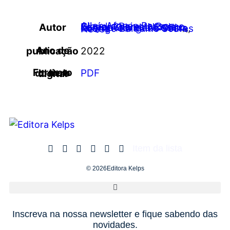
Allan Afonso Passos
,
Claúdia Peixoto Bueno
,
Edmar Soares Nicolau
,
Autor
Karyne Oliveira Coelho
,
Luana Rodrigues Costa
,
Rodrigo Balduino Soares Neves
Ano de publicação
2022
PDF
Formato do livro digital
Item da lista
© 2026Editora Kelps
Inscreva na nossa newsletter e fique sabendo das
novidades.