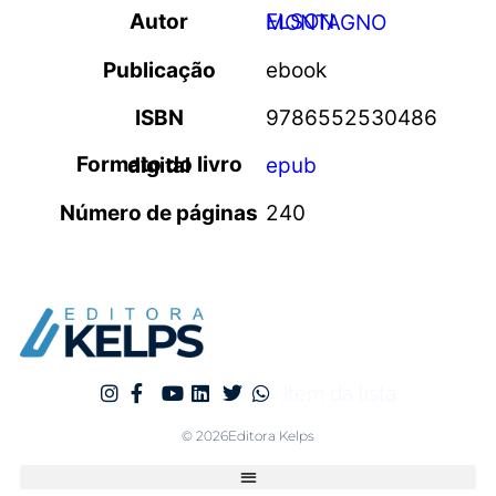
Autor
ELSON MONTAGNO
Publicação
ebook
ISBN
9786552530486
Formato do livro digital
epub
Número de páginas
240
Item da lista
© 2026Editora Kelps