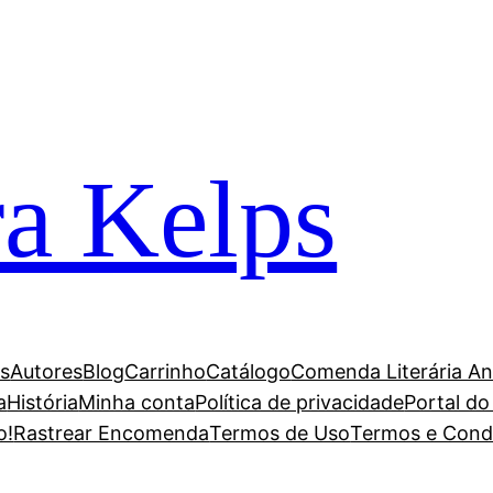
ra Kelps
s
Autores
Blog
Carrinho
Catálogo
Comenda Literária An
a
História
Minha conta
Política de privacidade
Portal do
o!
Rastrear Encomenda
Termos de Uso
Termos e Condi