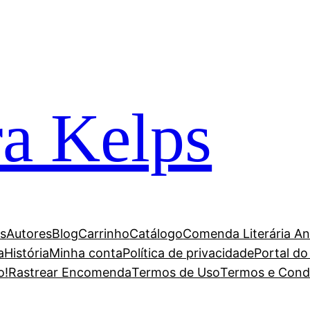
ra Kelps
s
Autores
Blog
Carrinho
Catálogo
Comenda Literária An
a
História
Minha conta
Política de privacidade
Portal do
o!
Rastrear Encomenda
Termos de Uso
Termos e Condi