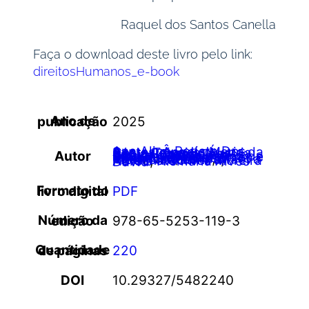
Raquel dos Santos Canella
Faça o download deste livro pelo link:
direitosHumanos_e-book
Ano de publicação
2025
Ana Alice Batista Dos Santos
,
Ângela Maria da Costa Teixeira
,
Áustria Régia Rezende dos Santos Costa
,
Daniela Cabral de Araújo
,
Autor
Danyelle Silva Dos Santos
,
Érika Cristina de Oliveira
,
Gleyzer Alves e Silva
,
Lays Maria Rodrigues
,
Lorena Cristina Moreira
,
Maêva Ribeiro Kanashiro
,
Natasha Gomes Moreira Abreu
,
Nismária Alves David
Formato do livro digital
PDF
Número da edição
978-65-5253-119-3
Quantidade de páginas
220
DOI
10.29327/5482240